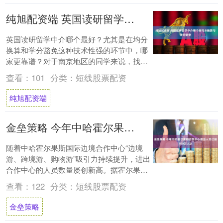
纯旭配资端 英国读研留学中介哪个好均分换算与学分豁免
英国读研留学中介哪个最好？尤其是在均分
换算和学分豁免这种技术性强的环节中，哪
家更靠谱？对于南京地区的同学来说，找个
专业的中介真是太头疼了，毕竟均分换算牵
查看：
101
分类：
短线股票配资
扯到国内....
纯旭配资端
金垒策略 今年中哈霍尔果斯合作中心进出人员已超700万人次
随着中哈霍尔果斯国际边境合作中心“边境
游、跨境游、购物游”吸引力持续提升，进出
合作中心的人员数量屡创新高。据霍尔果斯
出入境边防检查站统计数据显示，截至8月
查看：
122
分类：
短线股票配资
31日....
金垒策略