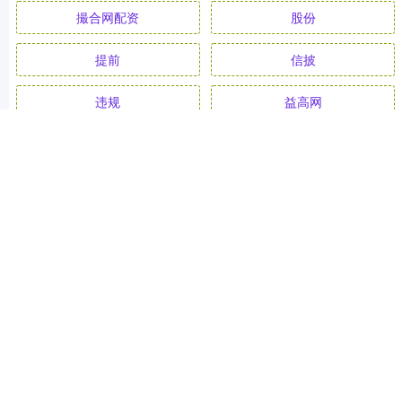
撮合网配资
股份
提前
信披
违规
益高网
全部话题标签
关注 永华证券开户