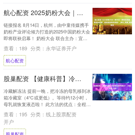
航心配资 2025奶粉大会｜明天见！解锁全流程，集结全渠道，现场高能等你亲鉴！_席位_风暴_锁定
链接报名 8月14日，杭州，由中童传媒携手
奶粉产业评论倾力打造的2025中国奶粉大会
即将联袂启幕！ 奶粉大会 联合主办：宜品
集团、HiPP德国喜宝、纽瑞滋 支持....
查看：
189
分类：
永华证券开户
航心配资
股巢配资 【健康科普】冷冻母乳如何解冻？_冷藏_方法_小时
冷藏解冻法 提前一晚，把冷冻的母乳移到冰
箱冷藏室（4℃或更低）。等待约12小时，
母乳就恢复液态啦！ 此方法的优点：全程低
温，营养保留最完整，脂肪结构最稳定。
查看：
195
分类：
线上股票配资
此....
开户
股巢配资