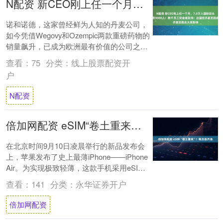
N配资 新CEO刚上任一个月，7.8万人国际巨头宣布：裁员9000人！数千员工奖金被取消！这国经济甚至因此大受影响
诺和诺德，这家曾经鲜为人知的丹麦公司，
如今凭借Wegovy和Ozempic两款重磅药物的
销量飙升，已成为欧洲最有价值的公司之
一。 但随着全球市场的变化，这家明星....
查看：
75
分类：
线上股票配资开
户
N配资
倍加网配资 eSIM“卷土重来”！概念股齐涨
在北京时间9月10日凌晨举行的新品发布会
上，苹果发布了史上最薄iPhone——iPhone
Air。为实现极致轻薄，这款手机采用eSIM
设计以节省内部空间。据苹....
查看：
141
分类：
永华证券开户
倍加网配资