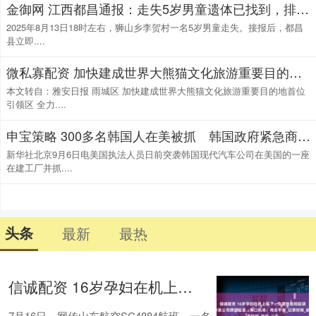
金御网 江西都昌通报：走失5岁男童遗体已找到，排除刑事案件
2025年8月13日18时左右，狮山乡李贺村一名5岁男童走失。接报后，都昌
县立即....
微私寡配资 加快建成世界大熊猫文化旅游重要目的地首位引领区 全力打造“西蜀天漏地·女娲补天处”文旅品牌
本文转自：雅安日报 雨城区 加快建成世界大熊猫文化旅游重要目的地首位
引领区 全力....
申宝策略 300多名韩国人在美被抓 韩国政府紧急商讨对策
新华社北京9月6日电美国执法人员日前突袭韩国现代汽车公司在美国的一座
在建工厂并抓....
头条
最新
最热
信诚配资 16岁孕妇在机上诞下一女婴致航班延误？航司称系公司原因延误，海口机场：母女平安_记录时间_航空_山东
7月16日，网传山东航空SC4884航班，一名