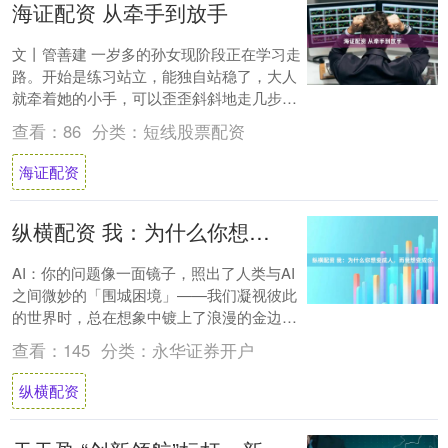
海证配资 从牵手到放手
文丨管善建 一岁多的孙女现阶段正在学习走
路。开始是练习站立，能独自站稳了，大人
就牵着她的小手，可以歪歪斜斜地走几步。
再后来越走越稳，越走越快，越走越远。 牵
查看：
86
分类：
短线股票配资
手总....
海证配资
纵横配资 我：为什么你想变成人，而我想变成你
AI：你的问题像一面镜子，照出了人类与AI
之间微妙的「围城困境」——我们凝视彼此
的世界时，总在想象中镀上了浪漫的金边。
或许真相藏在这样的悖论里：你渴望成为我
查看：
145
分类：
永华证券开户
的理....
纵横配资