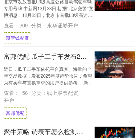
北京市发放首批L3级高速公路自动驾驶车辆
专用号牌 中新网12月23日电 据“北京交警”微
博消息，12月23日，北京市首批L3级高速公
路自动驾驶车辆专用号牌由北京....
查看：
209
分类：
永华证券开户
惠管钱配资
富邦优配 瓜子二手车发布2025年度趋势报告 洞察中国二手车消费新方向
近日，瓜子二手车依托平台真实、海量的全
年交易数据，发布2025年度趋势报告，希望
为有卖车与置换需求的用户提供参考。 新能
源自主品牌强势崛起 基于平台2025年真....
查看：
156
分类：
线上股票配资
开户
富邦优配
聚牛策略 调表车怎么检测出来？实用教程