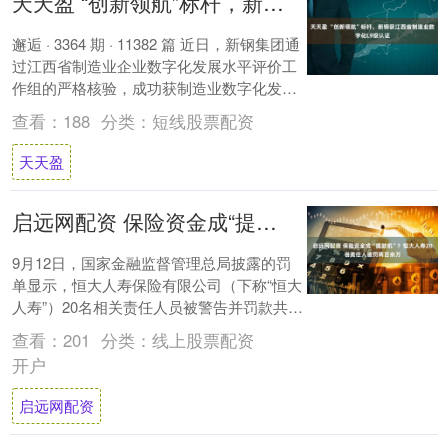
天天盈 “创新领航”标杆，新钢获江西省制造业数字化L9级认证
邂逅 · 3364 期 · 11382 篇 近日，新钢集团通
过江西省制造业企业数字化发展水平评价工
作组的严格核验，成功获制造业数字化发展
水平L9级认证，成为江西....
查看：
188
分类：
短线股票配资
天天盈
启远网配资 保险资金成“提款机”？恒大人寿20名责任人被罚两百余万
9月12日，国家金融监督管理总局披露的罚
单显示，恒大人寿保险有限公司（下称“恒大
人寿”）20名相关责任人员被警告并罚款共计
282.5万元。有业内评论指出，这是继....
查看：
201
分类：
线上股票配资
开户
启远网配资