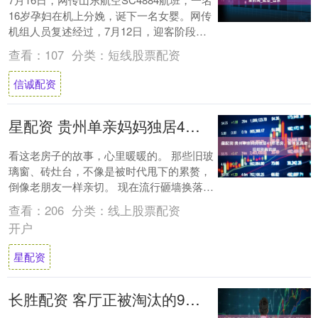
16岁孕妇在机上分娩，诞下一名女婴。网传
机组人员复述经过，7月12日，迎客阶段发
现一乘客手捂腹部表情痛苦，随后告知....
查看：
107
分类：
短线股票配资
信诚配资
星配资 贵州单亲妈妈独居41年老房，装修家具老旧却别有韵味
看这老房子的故事，心里暖暖的。 那些旧玻
璃窗、砖灶台，不像是被时代甩下的累赘，
倒像老朋友一样亲切。 现在流行砸墙换落地
窗，可老房子用藤帘遮阳，阳光滤过藤条，
查看：
206
分类：
线上股票配资
柔柔....
开户
星配资
长胜配资 客厅正被淘汰的9个设计：你家中招了么？