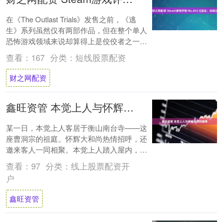
在《The Outlast Trials》发售之前，《逃
生》系列虽然仅有两部作品，但在整个单人
恐怖游戏领域来说却算得上是佼佼者之一，
《The Outlast T....
查看：
167
分类：
短线股票配资
财之网配资
鑫旺资管 本觉上人与怀辉法师的趣事
某一日，本觉上人客居于衡山南台寺——这
座曹洞宗的祖庭。怀辉大和尚热情招呼，还
邀来客人一同相聚。本觉上人踏入屋内，一
番寒暄之后，便代替和尚为客人泡茶，殷勤
查看：
97
分类：
线上股票配资开
侍奉。 ....
户
鑫旺资管