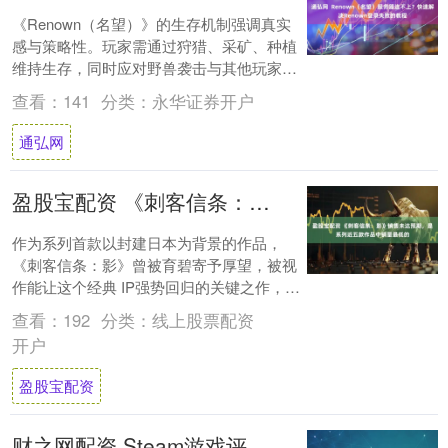
《Renown（名望）》的生存机制强调真实
感与策略性。玩家需通过狩猎、采矿、种植
维持生存，同时应对野兽袭击与其他玩家的
掠夺。建造系统支持从简陋木屋到依山而建
查看：
141
分类：
永华证券开户
的军....
通弘网
盈股宝配资 《刺客信条：影》销售未达预期，是系列近五款作品中销量最低的
作为系列首款以封建日本为背景的作品，
《刺客信条：影》曾被育碧寄予厚望，被视
作能让这个经典 IP强势回归的关键之作，毕
竟“日本刺客”的设定早已是全球玩家多年的
查看：
192
分类：
线上股票配资
一种....
开户
盈股宝配资
财之网配资 Steam游戏评测 No.853《逃生：试炼》