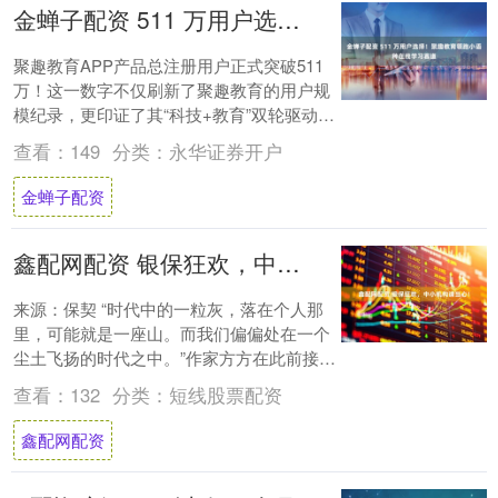
金蝉子配资 511 万用户选择！聚趣教育领跑小语种在线学习赛道
聚趣教育APP产品总注册用户正式突破511
万！这一数字不仅刷新了聚趣教育的用户规
模纪录，更印证了其“科技+教育”双轮驱动战
略的成功实践。这511万用户的信任，正....
查看：
149
分类：
永华证券开户
金蝉子配资
鑫配网配资 银保狂欢，中小机构请当心！
来源：保契 “时代中的一粒灰，落在个人那
里，可能就是一座山。而我们偏偏处在一个
尘土飞扬的时代之中。”作家方方在此前接受
采访时，如是说。 回望悠长岁月，历史的尘
查看：
132
分类：
短线股票配资
埃....
鑫配网配资