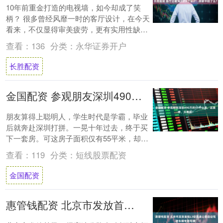
10年前重金打造的电视墙，如今却成了笑
柄？ 很多曾经风靡一时的客厅设计，在今天
看来，不仅显得审美疲劳，更有实用性缺
陷，甚至带来打扫麻烦、浪费空间、难以改
查看：
136
分类：
永华证券开户
造等麻烦....
长胜配资
金国配资 参观朋友深圳490万的55平小房，这装修，太憋屈！
朋友算得上聪明人，学生时代是学霸，毕业
后就奔赴深圳打拼。一晃十年过去，终于买
下一套房。可这房子面积仅有55平米，却花
费了490万，着实不便宜。新房装修完，我
查看：
119
分类：
短线股票配资
前去....
金国配资
惠管钱配资 北京市发放首批L3级高速公路自动驾驶车辆专用号牌