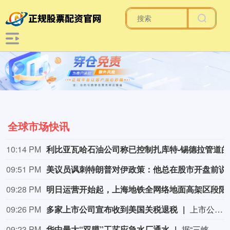
全球市场快讯
10:14 PM
利比
09:51 PM
美议员讽刺特朗普对
09:28 PM
明日运营开始起，上
09:26 PM
多家上市公司宣布收到美国关税退税
上市公司公告显示，自7月以来，多家公司宣布已经收到美国关税退税。根据美国最高法院今年2月裁定，《国际紧急经济权力法》不授权总统征收大规模关税。美国国际贸易法院随后下令海关办理相关退款。海关与边境保护局4月20日启动第一阶段退款工作，首批退款于5月11日前后发放。美国海关与边境保护局官员本月4日披露的信息显示，截至7月底，该部门已处理完毕约1000亿美元关税的退款流程并把相关信息提供给财政部用于付款。（中新社）
09:23 PM
华中最大“双膜”工艺应急水厂通水
据“三峡小微”公众号消息，8月8日，由三峡集团所属长江环保集团、武汉市水务集团等共同投资建设的华中地区规模最大的“双膜”工艺应急水厂——武汉梁子湖应急水厂并网通水，标志着武汉市江南区域正式构建起“一江一湖”双水源互为备援、灵活调度的供水新格局，为片区660万市民用水安全提供坚实保障。