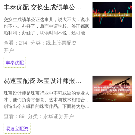
丰泰优配 交换生成绩单公证：办理步骤与重要性
交换生成绩单公证这事儿，说大不大，说小
也不小。办好了，后面申请学校、签证都顺
顺利利；办砸了，耽误时间不说，还可能影
响整个留学计划。别等到最后一刻才手忙脚
查看：
214
分类：
线上股票配资
乱，提前....
开户
丰泰优配
易速宝配资 珠宝设计师报考流程？怎么报考？有何作用？颁发单位？考试形式？就业方向有哪些？
珠宝设计师是珠宝行业中不可或缺的专业人
才，他们负责将创意、艺术与技术相结合，
创造出令人瞩目的珠宝作品。下面将为您详
细解析珠宝设计师的考证过程，包括报考条
查看：
89
分类：
永华证券开户
件、考试....
易速宝配资