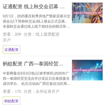
证通配资 线上秋交会启幕 快上“渝房通”淘房
9月1日，2025重庆秋季房地产暨家居展示交
易会(以下简称秋交会)线上展会正式启幕。
本届秋交会通过线上线下相结合的模式举
行，线上秋交会于9月1日在微信小程
查看：
209
分类：
线上股票配资
序“渝....
开户
证通配资
蚂蚊配资 广西—泰国经贸交流合作沙龙在曼谷举办
中新网曼谷9月2日电(记者李映民)2025年广
西—泰国经贸交流合作沙龙近日在泰国曼谷
成功举办。 此次活动由广西壮族自治区商务
厅、泰中科学与技术协会主办，中国—东....
查看：
170
分类：
永华证券开户
蚂蚊配资