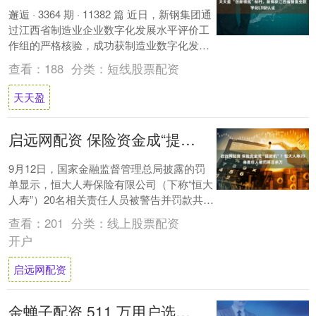
邂逅 · 3364 期 · 11382 篇 近日，新钢集团通
过江西省制造业企业数字化发展水平评价工
作组的严格核验，成功获制造业数字化发展
水平L9级认证，成为江西....
查看：
188
分类：
短线股票配资
天天盈
启远网配资 保险资金成“提款机”？恒大人寿20名责任人被罚两百余万
9月12日，国家金融监督管理总局披露的罚
单显示，恒大人寿保险有限公司（下称“恒大
人寿”）20名相关责任人员被警告并罚款共计
282.5万元。有业内评论指出，这是继....
查看：
201
分类：
线上股票配资
开户
启远网配资
金蝉子配资 511 万用户选择！聚趣教育领跑小语种在线学习赛道