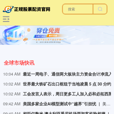
全球市场快讯
10:04 AM
最近一周电子、通信两
10:02 AM
世界最大铁矿石出口枢纽于当地凌晨 5 点 30 分约有 100 名工人停工
10:02 AM
工会发言人表示，周日更多工人加入必和必拓西黑
09:42 AM
美国多家企业AI模型测试中“越界”引担忧
美国开放人工智能研究中心（OpenAI）发布声明称，最新内部评估结果显示，即将推出的人工智能模型“阿斯特拉”在“网络安全活动”方面可能达到有严重风险的级别。该公司决定采取包括暂停涉及该模型的部分活动等安全保障措施。近期，美国多家企业陆续承认旗下人工智能模型在测试中“越界”，引发全球业界广泛关注。分析认为，此事除了技术失误等因素外，也存在商业炒作嫌疑。同时，AI风险日益凸显，全球需要加强安全监管。（央视新闻）
09:40 AM
相距仅数米 澳大利亚悉尼机场两架客机险相撞