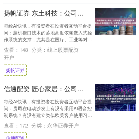
扬帆证券 东土科技：公司鸿道工业操作系统既兼容嵌入式系统的实时性，也支持人工智能的本地化部署
每经AI快讯，有投资者在投资者互动平台提
问：脑机接口技术的落地高度依赖嵌入式操
作系统的支撑，尤其是在医疗、工业等对实
时性、安全性要求严格的场景中，嵌入式系
查看：
148
分类：
线上股票配资
统已成....
开户
扬帆证券
信通配资 匠心家居：公司当前主要通过北美成熟的家居零售体系，与各类零售商合作将产品提供给终端消费者
每经AI快讯，有投资者在投资者互动平台提
问：贵司在电动沙发上有没有采用AI语音控
制系统？有没有建立类似欧美客户使用习惯
的大数据分析库？未来有考虑在沙发布艺方
查看：
172
分类：
永华证券开户
面进....
信通配资