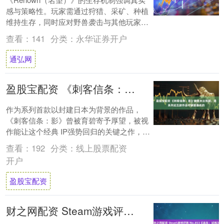
感与策略性。玩家需通过狩猎、采矿、种植
维持生存，同时应对野兽袭击与其他玩家的
掠夺。建造系统支持从简陋木屋到依山而建
查看：
141
分类：
永华证券开户
的军....
通弘网
盈股宝配资 《刺客信条：影》销售未达预期，是系列近五款作品中销量最低的
作为系列首款以封建日本为背景的作品，
《刺客信条：影》曾被育碧寄予厚望，被视
作能让这个经典 IP强势回归的关键之作，毕
竟“日本刺客”的设定早已是全球玩家多年的
查看：
192
分类：
线上股票配资
一种....
开户
盈股宝配资
财之网配资 Steam游戏评测 No.853《逃生：试炼》