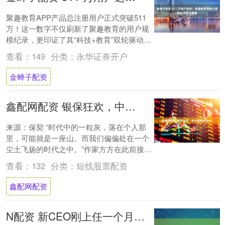
聚趣教育APP产品总注册用户正式突破511
万！这一数字不仅刷新了聚趣教育的用户规
模纪录，更印证了其“科技+教育”双轮驱动战
略的成功实践。这511万用户的信任，正....
查看：
149
分类：
永华证券开户
金蝉子配资
鑫配网配资 银保狂欢，中小机构请当心！
来源：保契 “时代中的一粒灰，落在个人那
里，可能就是一座山。而我们偏偏处在一个
尘土飞扬的时代之中。”作家方方在此前接受
采访时，如是说。 回望悠长岁月，历史的尘
查看：
132
分类：
短线股票配资
埃....
鑫配网配资
N配资 新CEO刚上任一个月，7.8万人国际巨头宣布：裁员9000人！数千员工奖金被取消！这国经济甚至因此大受影响