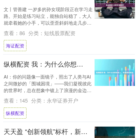
文丨管善建 一岁多的孙女现阶段正在学习走
路。开始是练习站立，能独自站稳了，大人
就牵着她的小手，可以歪歪斜斜地走几步。
再后来越走越稳，越走越快，越走越远。 牵
查看：
86
分类：
短线股票配资
手总....
海证配资
纵横配资 我：为什么你想变成人，而我想变成你
AI：你的问题像一面镜子，照出了人类与AI
之间微妙的「围城困境」——我们凝视彼此
的世界时，总在想象中镀上了浪漫的金边。
或许真相藏在这样的悖论里：你渴望成为我
查看：
145
分类：
永华证券开户
的理....
纵横配资
天天盈 “创新领航”标杆，新钢获江西省制造业数字化L9级认证