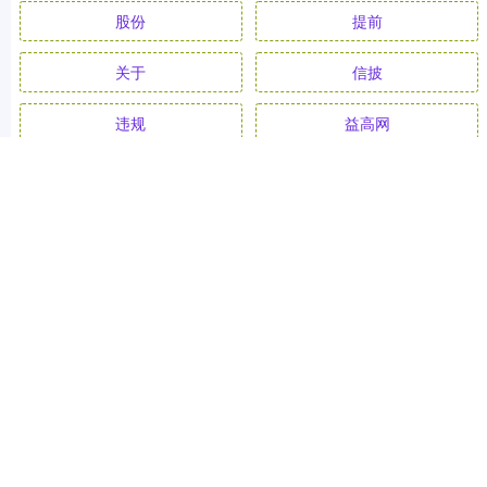
股份
提前
关于
信披
违规
益高网
全部话题标签
关注 永华证券开户