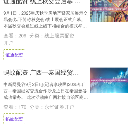
证通配资 线上秋交会启幕 快上“渝房通”淘房
9月1日，2025重庆秋季房地产暨家居展示交
易会(以下简称秋交会)线上展会正式启幕。
本届秋交会通过线上线下相结合的模式举
行，线上秋交会于9月1日在微信小程
查看：
209
分类：
线上股票配资
序“渝....
开户
证通配资
蚂蚊配资 广西—泰国经贸交流合作沙龙在曼谷举办
中新网曼谷9月2日电(记者李映民)2025年广
西—泰国经贸交流合作沙龙近日在泰国曼谷
成功举办。 此次活动由广西壮族自治区商务
厅、泰中科学与技术协会主办，中国—东....
查看：
170
分类：
永华证券开户
蚂蚊配资