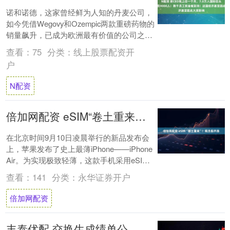
诺和诺德，这家曾经鲜为人知的丹麦公司，
如今凭借Wegovy和Ozempic两款重磅药物的
销量飙升，已成为欧洲最有价值的公司之
一。 但随着全球市场的变化，这家明星....
查看：
75
分类：
线上股票配资开
户
N配资
倍加网配资 eSIM“卷土重来”！概念股齐涨
在北京时间9月10日凌晨举行的新品发布会
上，苹果发布了史上最薄iPhone——iPhone
Air。为实现极致轻薄，这款手机采用eSIM
设计以节省内部空间。据苹....
查看：
141
分类：
永华证券开户
倍加网配资
丰泰优配 交换生成绩单公证：办理步骤与重要性