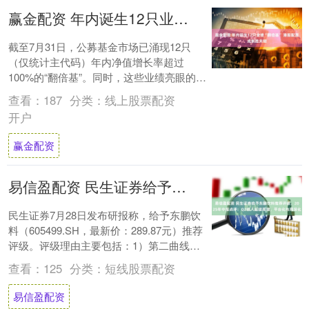
赢金配资 年内诞生12只业绩“翻倍基” 港股配置成制胜关键
截至7月31日，公募基金市场已涌现12只
（仅统计主代码）年内净值增长率超过
100%的“翻倍基”。同时，这些业绩亮眼的产
品多数聚焦创新药、医药生物、医疗保健等
查看：
187
分类：
线上股票配资
主题....
开户
赢金配资
易信盈配资 民生证券给予东鹏饮料推荐评级，2025年中报点评：Q2收入延续高增，平台化布局深化
民生证券7月28日发布研报称，给予东鹏饮
料（605499.SH，最新价：289.87元）推荐
评级。评级理由主要包括：1）第二曲线增
势亮眼，平台化布局呈加速趋势；....
查看：
125
分类：
短线股票配资
易信盈配资