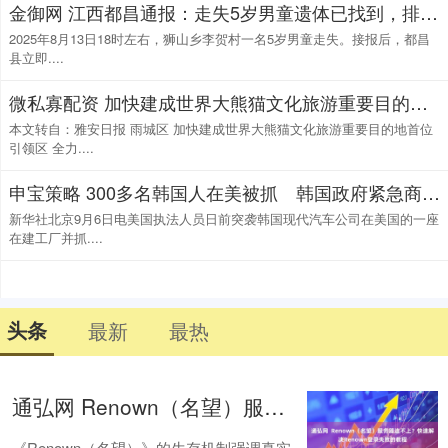
金御网 江西都昌通报：走失5岁男童遗体已找到，排除刑事案件
2025年8月13日18时左右，狮山乡李贺村一名5岁男童走失。接报后，都昌
县立即....
微私寡配资 加快建成世界大熊猫文化旅游重要目的地首位引领区 全力打造“西蜀天漏地·女娲补天处”文旅品牌
本文转自：雅安日报 雨城区 加快建成世界大熊猫文化旅游重要目的地首位
引领区 全力....
申宝策略 300多名韩国人在美被抓 韩国政府紧急商讨对策
新华社北京9月6日电美国执法人员日前突袭韩国现代汽车公司在美国的一座
在建工厂并抓....
头条
最新
最热
通弘网 Renown（名望）服务器连不上？快速解决Renown登录失败的教程
《Renown（名望）》的生存机制强调真实