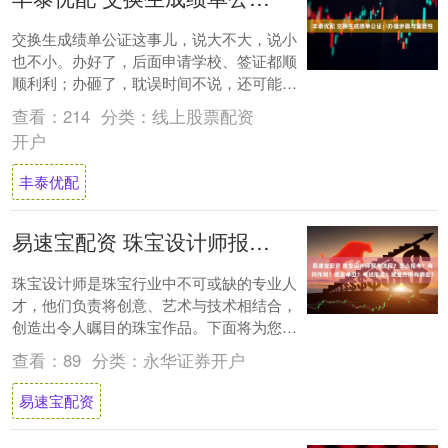
交换生成绩单公证这事儿，说大不大，说小
也不小。办好了，后面申请学校、签证都顺
顺利利；办砸了，耽误时间不说，还可能影
响整个留学计划。别等到最后一刻才手忙脚
查看：
214
分类：
线上股票配资
乱，提前....
开户
丰泰优配
易速宝配资 珠宝设计师报考流程？怎么报考？有何作用？颁发单位？考试形式？就业方向有哪些？
珠宝设计师是珠宝行业中不可或缺的专业人
才，他们负责将创意、艺术与技术相结合，
创造出令人瞩目的珠宝作品。下面将为您详
细解析珠宝设计师的考证过程，包括报考条
查看：
89
分类：
永华证券开户
件、考试....
易速宝配资