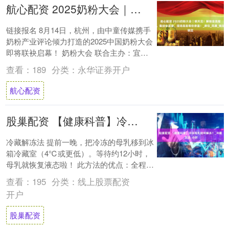
航心配资 2025奶粉大会｜明天见！解锁全流程，集结全渠道，现场高能等你亲鉴！_席位_风暴_锁定
链接报名 8月14日，杭州，由中童传媒携手
奶粉产业评论倾力打造的2025中国奶粉大会
即将联袂启幕！ 奶粉大会 联合主办：宜品
集团、HiPP德国喜宝、纽瑞滋 支持....
查看：
189
分类：
永华证券开户
航心配资
股巢配资 【健康科普】冷冻母乳如何解冻？_冷藏_方法_小时
冷藏解冻法 提前一晚，把冷冻的母乳移到冰
箱冷藏室（4℃或更低）。等待约12小时，
母乳就恢复液态啦！ 此方法的优点：全程低
温，营养保留最完整，脂肪结构最稳定。
查看：
195
分类：
线上股票配资
此....
开户
股巢配资