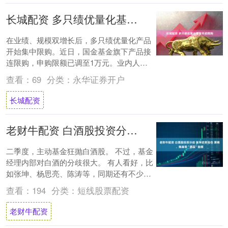
长城配资 多只绩优量化基金开启限购
在业绩、规模双增长后，多只绩优量化产品
开始集中限购。近日，国金基金旗下产品接
连限购，申购限额已调至1万元。业内人士
认为，量化基金限购不仅是为了保证策略有
查看：
69
分类：
永华证券开户
效性，也....
长城配资
老财牛配资 白酒股投资分歧 张坤逆势加仓 萧楠、焦巍等“承压”抛售
二季度，主动基金狂抛白酒股。 不过，基金
经理内部对白酒的分歧很大。 有人看好，比
如张坤、杨思亮、陈涛等，同期还有不少基
民最近两三个月也开始抄底白酒指数基金。
查看：
194
分类：
短线股票配资
也....
老财牛配资