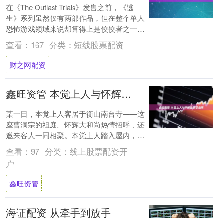
在《The Outlast Trials》发售之前，《逃
生》系列虽然仅有两部作品，但在整个单人
恐怖游戏领域来说却算得上是佼佼者之一，
《The Outlast T....
查看：
167
分类：
短线股票配资
财之网配资
鑫旺资管 本觉上人与怀辉法师的趣事
某一日，本觉上人客居于衡山南台寺——这
座曹洞宗的祖庭。怀辉大和尚热情招呼，还
邀来客人一同相聚。本觉上人踏入屋内，一
番寒暄之后，便代替和尚为客人泡茶，殷勤
查看：
97
分类：
线上股票配资开
侍奉。 ....
户
鑫旺资管
海证配资 从牵手到放手