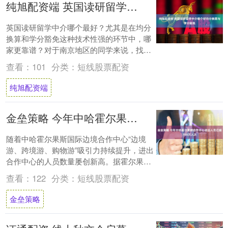
纯旭配资端 英国读研留学中介哪个好均分换算与学分豁免
英国读研留学中介哪个最好？尤其是在均分
换算和学分豁免这种技术性强的环节中，哪
家更靠谱？对于南京地区的同学来说，找个
专业的中介真是太头疼了，毕竟均分换算牵
查看：
101
分类：
短线股票配资
扯到国内....
纯旭配资端
金垒策略 今年中哈霍尔果斯合作中心进出人员已超700万人次
随着中哈霍尔果斯国际边境合作中心“边境
游、跨境游、购物游”吸引力持续提升，进出
合作中心的人员数量屡创新高。据霍尔果斯
出入境边防检查站统计数据显示，截至8月
查看：
122
分类：
短线股票配资
31日....
金垒策略