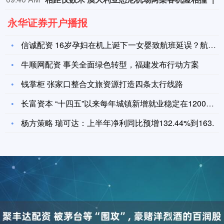
永华证券开户播报
信诚配资 16岁孕妇在机上诞下一女婴致航班延误？航司称系公司
牛顺网配资 事关全面绿色转型，福建发布行动方案
钱掌柜 张家口整合文旅资源打造四条太行线路
长富资本 “十四五”以来每年城镇新增就业稳定在1200万人以
杨方策略 瑞可达：上半年净利同比预增132.44%到163.