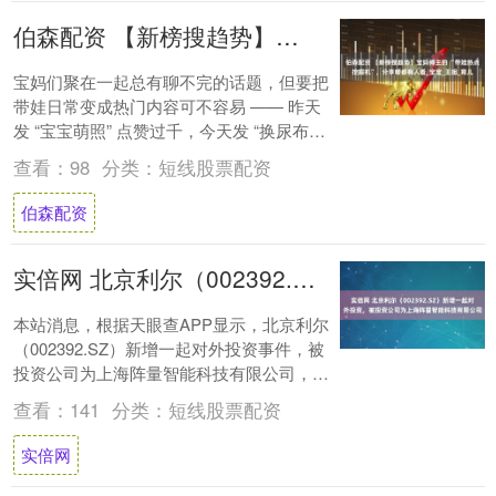
伯森配资 【新榜搜趋势】宝妈博主的 “带娃热点挖掘机”，分享啥都有人看_宝宝_王姐_育儿
宝妈们聚在一起总有聊不完的话题，但要把
带娃日常变成热门内容可不容易 —— 昨天
发 “宝宝萌照” 点赞过千，今天发 “换尿布技
巧” 却只有几十个赞，评论区冷冷清清....
查看：
98
分类：
短线股票配资
伯森配资
实倍网 北京利尔（002392.SZ）新增一起对外投资，被投资公司为上海阵量智能科技有限公司
本站消息，根据天眼查APP显示，北京利尔
（002392.SZ）新增一起对外投资事件，被
投资公司为上海阵量智能科技有限公司，法
定代表人任远，投资占比为-。该公司从....
查看：
141
分类：
短线股票配资
实倍网