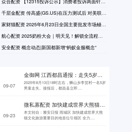
众合配资 【12315投诉公示】消费者投诉两面针产品掺杂掺假
据知情人士称，英伟达将通过首笔20亿美元的投资获得Lancium
千层金配资 传高盛(GS.US)在压力测试后 对美联储增资要
家财猫配资 2025年6月23日全国主要批发市场鳗鱼价格行情
航心配资 2025奶粉大会｜明天见！解锁全流程，集结全渠道，
入10亿美元。
安全配资 概念动态|新国都新增“蚂蚁金服概念”
金御网 江西都昌通报：走失5岁男童遗体已找到，排除刑事案件
2025年8月13日18时左右，狮山乡李贺村一名5岁
09-07
男童走失。接报后，都昌县立即....
微私寡配资 加快建成世界大熊猫文化旅游重要目的地首位引领区 全力打造“西蜀天漏地·女娲补天处”文旅品牌
本文转自：雅安日报 雨城区 加快建成世界大熊
09-23
猫文化旅游重要目的地首位引领区 全力....