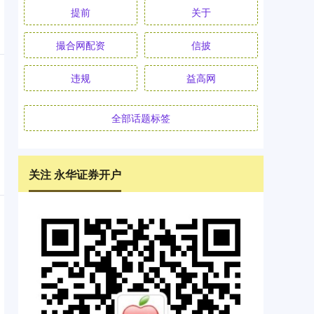
提前
关于
撮合网配资
信披
违规
益高网
全部话题标签
关注 永华证券开户