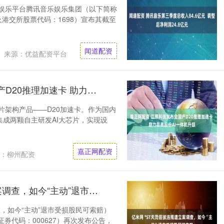
频娱乐平台腾讯音乐娱乐集团（以下简称
及港交所股票代码：1698）宣布其截至
闻道配资
来源：优益配资平台
嘉正网配资 江原科技发布全国产D20推理加速卡 助力品高股份AI一体机升级
片架构产品——D20加速卡。作为国内
成两颗自主研发AI大芯片，实现设
嘉正网配资
：柳州配资
亿米网 *ST天茂信披违规遭立案调查，如今“主动”退市受损股民可索赔
查，如今“主动”退市受损股民可索赔）
茂（证券代码：000627）再次发布公告，