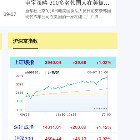
申宝策略 300多名韩国人在美被抓 韩国政府紧急商讨对策
新华社北京9月6日电美国执法人员日前突袭韩国
09-07
现代汽车公司在美国的一座在建工厂并抓....
沪深京指数
上证综指
3940.04
+39.68
+1.02%
深证成指
14311.01
+200.89
+1.42%
沪深300
4694.44
+43.13
+0.93%