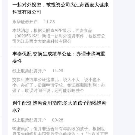
一
品
科
司
永华证券开户
本
站
消
息
根
据
天
查
A
P
P
显
示
，
西
麦
食
品
0
0
2
9
5
.S
Z
）
新
增
一
起
对
外
投
资
事
件
，
被
投
资
公
为
江
苏
西
麦
大
健
康
科
技
有
限
11-23
，
（
眼
6
司
公
丰
泰
优
配
换
生
成
绩
单
公
证
：
办
理
步
骤
与
重
交
要
性
线上股票配资开户
交
换
生
成
单
公
证
事
儿
，
说
大
不
大
，
说
小
也
不
。
办
好
，
后
面
申
请
学
校
、
签
证
都
顺
顺
利
利
；
办
了
，
耽
误
时
间
不
说
，
还
可
能
影
响
整
11-29
绩
小
这
了
砸
个
创
牛
配
资
蜜
食
用
指
南
:多
大
的
孩
子
能
喝
蜂
蜜
蜂
水
?
线上股票配资开户
蜂
蜜
虽
好
但
并
非
合
所
有
年
龄
段
的
孩
子
。
根
据
世
卫
生
组
和
中
国
营
养
学
会
的
建
议
：
1
. **1
岁
以
下
婴
严
禁
食
用
蜂
蜜
09-28
，
界
适
织
儿
** 婴