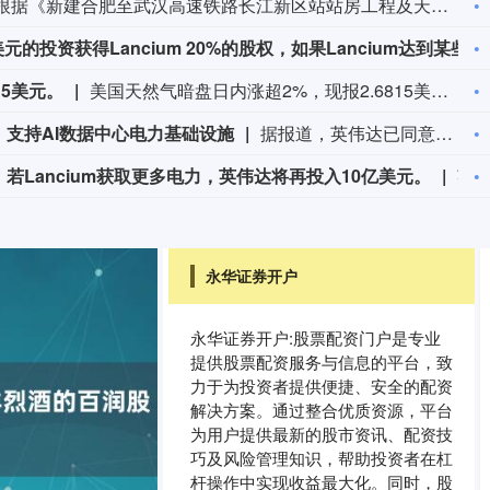
据湖北发布，根据《新建合肥至武汉高速铁路长江新区站站房工程及天河站站区相关工程HWZF-1(HBSJ-202401TL-010023001)资审文件公告》，长江新区站计划开工时间和竣工时间均已明确：计划开工日期2026年9月1日，计划竣工日期2028年6月30日，计划工期668日历天。长江新区站位于武汉中北部，北靠黄陂区，南依长江新城。车站西距武汉天河站22.86km，东距红安站24.726km。
据知情人士称，英伟达将通过首笔20亿美元的投资获得Lancium 20%的股权，如果Lancium达到某些阈值，其持股比例可能随再追加的10亿美元投资而增加。
15美元。
美国天然气暗盘日内涨超2%，现报2.6815美元。
元，支持AI数据中心电力基础设施
据报道，英伟达已同意向电力基础设施开发商Lancium投资20亿美元，并承诺在该公司获得更多规划电力资源后追加投资10亿美元。据悉，此次交易对Lancium及其土地和电力连接资产的企业价值估值约为100亿美元，其中包括投资金额及债务。Lancium是由黑石集团支持的电力基础设施企业，负责开发位于美国得克萨斯州、服务于OpenAI和甲骨文AI园区的电力基础设施项目。
，若Lancium获取更多电力，英伟达将再投入10亿美元。
英伟达已同意向Lancium投资20亿美元，若Lancium获取更多电力，英伟达将再投
永华证券开户
永华证券开户:股票配资门户是专业
提供股票配资服务与信息的平台，致
力于为投资者提供便捷、安全的配资
解决方案。通过整合优质资源，平台
为用户提供最新的股市资讯、配资技
巧及风险管理知识，帮助投资者在杠
杆操作中实现收益最大化。同时，股