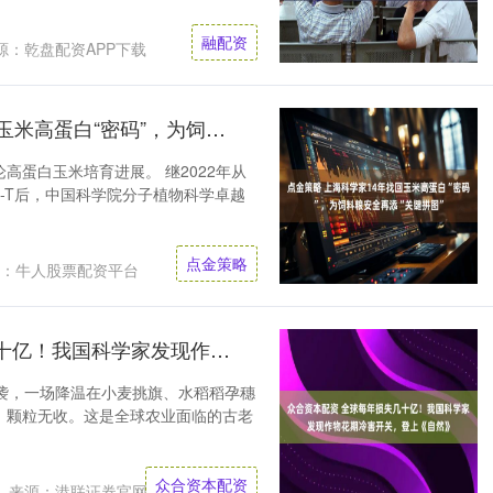
融配资
源：乾盘配资APP下载
点金策略 上海科学家14年找回玉米高蛋白“密码”，为饲料粮安全再添“关键拼图”
高蛋白玉米培育进展。 继2022年从
9-T后，中国科学院分子植物科学卓越
点金策略
：牛人股票配资平台
众合资本配资 全球每年损失几十亿！我国科学家发现作物花期冷害开关，登上《自然》
的突袭，一场降温在小麦挑旗、水稻稻孕穗
、颗粒无收。这是全球农业面临的古老
众合资本配资
来源：港联证券官网