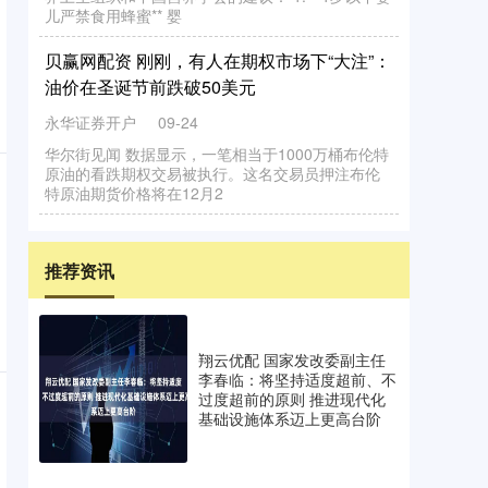
贝
赢
网
配
资
刚
刚
，
有
人
在
期
权
市
场
下
“大
注
”：
价
在
圣
诞
节
前
跌
破
5
0
美
油
元
永华证券开户
华
尔
街
见
数
据
示
，
一
笔
相
当
于
1
0
0
0
万
桶
布
伦
特
油
的
看
期
权
交
易
被
执
行
。
这
名
交
易
员
押
注
布
伦
原
油
期
货
价
格
将
在
1
2
月
09-24
闻
原
显
跌
特
2
推荐资讯
翔云优配 国家发改委副主任
李春临：将坚持适度超前、不
过度超前的原则 推进现代化
基础设施体系迈上更高台阶