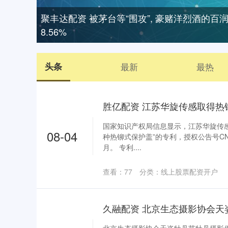
聚丰达配资 被茅台等“围攻”, 豪赌洋烈酒的百
8.56%
头条
最新
最热
国家知识产权局信息显示，江苏华旋传
08-04
种热铆式保护盖”的专利，授权公告号CN22
月。 专利....
查看：
77
分类：
线上股票配资开户
久融配资 北京生态摄影协会天