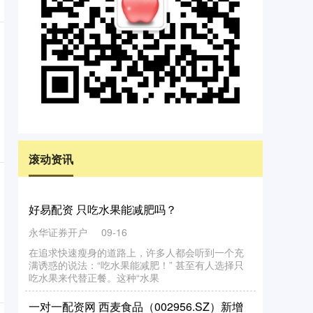
滚动资讯
好易配资 只吃水果能减肥吗？
永华证券开户
在
追
求
快
瘦
身
的
路
上
，
许
多
人
都
会
听
到
一
个
充
诱
惑
的
法
：
“吃
水
果
能
减
肥
！
” 甚
至
有
人
选
择
只
水
果
来
代
替
正
餐
。
这
种
“水
09-16
速
满
道
说
吃
果
一
对
一
配
资
网
西
麦
食
（
0
0
2
9
5
6
.S
Z
）
新
增
起
对
外
投
资
，
被
投
资
公
司
为
江
苏
西
麦
大
健
康
技
有
限
公